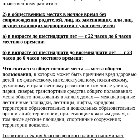
нравственному развитию;
2) в общественных местах в ночное время без
сопровождения родителей, лиц, их заменяющих, или лиц,
осуществляющих мероприятия с участием детей:
а) в возрасте до шестнадцати лет — с 22 часов до 6 часов
местного времени;
б) в возрасте от шестнадцати до восемнадцати лет — с 23
часов до 6 часов местного времени;
Что считается
общественные места — места общего
пользования
, в которых может быть причинен вред здоровью
детей, их физическому, интеллектуальному, психическому,
духовному и нравственному развитию в том числе улицы,
парки, скверы; транспортные средства общего пользования;
места общего пользования в жилых домах — межквартирные
лестничные площадки, лестницы, лифты, коридоры;
территории образовательных и дошкольных образовательных
организаций; территории, прилегающие к жилым домам, в
том числе детские площадки, спортивные сооружения;
территории вокзалов.
Госавтоинспекция Благовещенского района напоминает