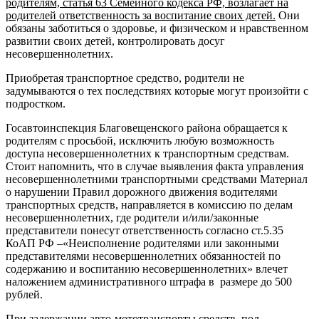
родителям, статья 63 Семейного кодекса РФ, возлагает на
родителей ответственность за воспитание своих детей.
Они
обязаны заботиться о здоровье, и физическом и нравственном
развитии своих детей, контролировать досуг
несовершеннолетних.
Приобретая транспортное средство, родители не
задумываются о тех последствиях которые могут произойти с
подростком.
Госавтоинспекция Благовещенского района обращается к
родителям с просьбой, исключить любую возможность
доступа несовершеннолетних к транспортным средствам.
Стоит напомнить, что в случае выявления факта управления
несовершеннолетними транспортными средствами Материал
о нарушении Правил дорожного движения водителями
транспортных средств, направляется в комиссию по делам
несовершеннолетних, где родители и/или/законные
представители понесут ответственность согласно ст.5.35
КоАП РФ –«Неисполнение родителями или законными
представителями несовершеннолетних обязанностей по
содержанию и воспитанию несовершеннолетних» влечет
наложением административного штрафа в размере до 500
рублей.
При задержании авто-мототранспорты средств, под