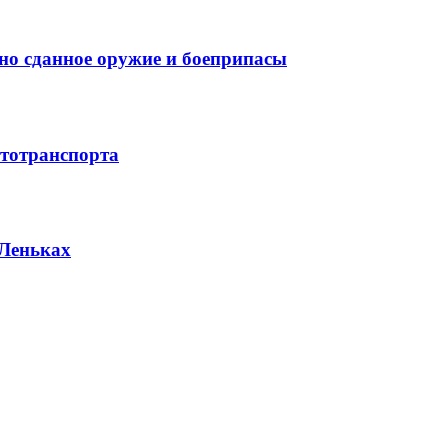
но сданное оружие и боеприпасы
тотранспорта
 Леньках