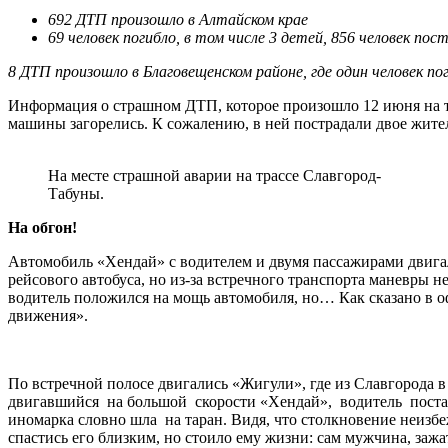
692 ДТП произошло в Алтайском крае
69 человек погибло, в том числе 3 детей, 856 человек пос
8 ДТП произошло в Благовещенском районе, где один человек п
Информация о страшном ДТП, которое произошло 12 июня на тр
машины загорелись. К сожалению, в ней пострадали двое жите
На месте страшной аварии на трассе Славгород-
Табуны.
На обгон!
Автомобиль «Хендай» с водителем и двумя пассажирами двигал
рейсового автобуса, но из-за встречного транспорта маневры н
водитель положился на мощь автомобиля, но… Как сказано в о
движения».
По встречной полосе двигались «Жигули», где из Славгорода 
двигавшийся на большой скорости «Хендай», водитель постара
иномарка словно шла на таран. Видя, что столкновение неизб
спастись его близким, но стоило ему жизни: сам мужчина, за