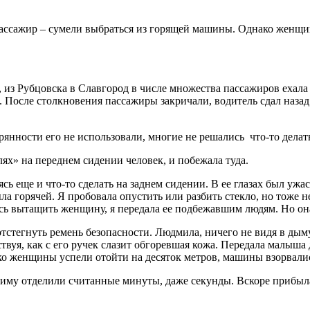
ассажир – сумели выбраться из горящей машины. Однако женщина
», из Рубцовска в Славгород в числе множества пассажиров еха
 После столкновения пассажиры закричали, водитель сдал назад
ерянности его не использовали, многие не решались что-то делат
ях» на переднем сидении человек, и побежала туда.
сь еще и что-то сделать на заднем сидении. В ее глазах был уж
ла горячей. Я пробовала опустить или разбить стекло, но тоже 
ось вытащить женщину, я передала ее подбежавшим людям. Но он
отстегнуть ремень безопасности. Людмила, ничего не видя в дыму
вствуя, как с его ручек слазит обгоревшая кожа. Передала малыша 
ько женщины успели отойти на десяток метров, машины взорвали
 Диму отделили считанные минуты, даже секунды. Вскоре прибы