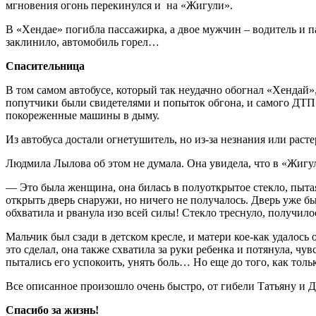
мгновения огонь перекинулся и на «Жигули».
В «Хендае» погибла пассажирка, а двое мужчин – водитель и п
заклинило, автомобиль горел…
Спасительница
В том самом автобусе, который так неудачно обогнал «Хендай
попутчики были свидетелями и попыток обгона, и самого ДТП.
покореженные машины в дыму.
Из автобуса достали огнетушитель, но из-за незнания или раст
Людмила Лылова об этом не думала. Она увидела, что в «Жигул
— Это была женщина, она билась в полуоткрытое стекло, пытая
открыть дверь снаружи, но ничего не получалось. Дверь уже бы
обхватила и рванула изо всей силы! Стекло треснуло, получил
Мальчик был сзади в детском кресле, и матери кое-как удалось 
это сделал, она также схватила за руки ребенка и потянула, чу
пытались его успокоить, унять боль… Но еще до того, как тол
Все описанное произошло очень быстро, от гибели Татьяну и
Спасибо за жизнь!