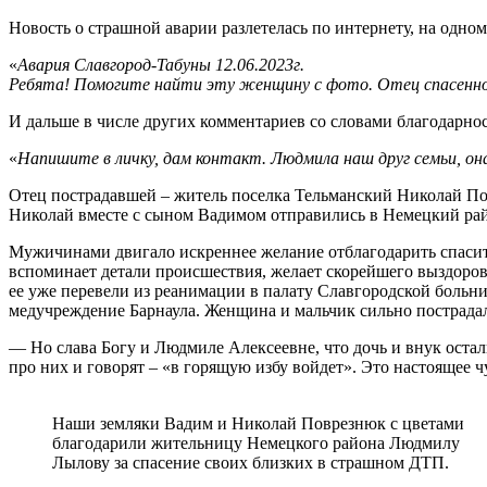
Новость о страшной аварии разлетелась по интернету, на одно
«
Авария Славгород-Табуны 12.06.2023г.
Ребята
!
Помогите найти эту женщину с фото. Отец спасенной 
И дальше в числе других комментариев со словами благодарно
«
Напишите в личку, дам контакт. Людмила наш друг семьи, она
Отец пострадавшей – житель поселка Тельманский Николай Пов
Николай вместе с сыном Вадимом отправились в Немецкий райо
Мужичинами двигало искреннее желание отблагодарить спасит
вспоминает детали происшествия, желает скорейшего выздоров
ее уже перевели из реанимации в палату Славгородской больни
медучреждение Барнаула. Женщина и мальчик сильно пострада
— Но слава Богу и Людмиле Алексеевне, что дочь и внук оста
про них и говорят – «в горящую избу войдет». Это настоящее ч
Наши земляки Вадим и Николай Поврезнюк с цветами
благодарили жительницу Немецкого района Людмилу
Лылову за спасение своих близких в страшном ДТП.