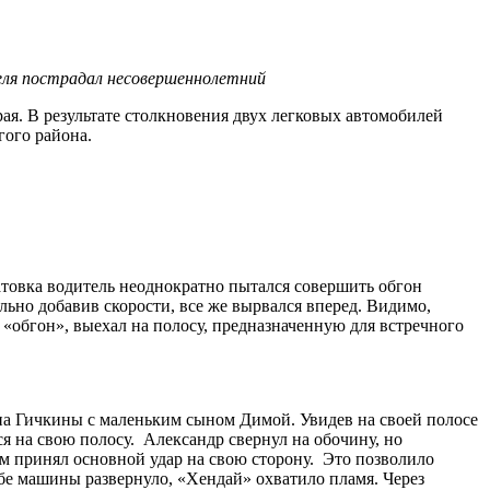
теля пострадал несовершеннолетний
я. В результате столкновения двух легковых автомобилей
гого района.
атовка водитель неоднократно пытался совершить обгон
ельно добавив скорости, все же вырвался вперед. Видимо,
«обгон», выехал на полосу, предназначенную для встречного
яна Гичкины с маленьким сыном Димой. Увидев на своей полосе
я на свою полосу. Александр свернул на обочину, но
ом принял основной удар на свою сторону. Это позволило
бе машины развернуло, «Хендай» охватило пламя. Через