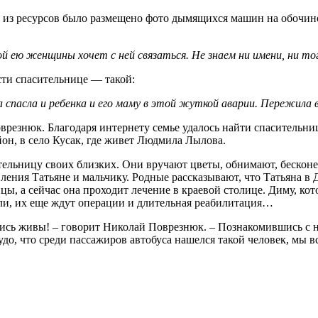
м из ресурсов было размещено фото дымящихся машин на обочине 
ею женщины хочет с ней связаться. Не знаем ни имени, ни того
сти спасительнице — такой:
 спасла и ребенка и его маму в этой жуткой аварии. Пережила 
резнюк. Благодаря интернету семье удалось найти спасительни
н, в село Кусак, где живет Людмила Лылова.
ельницу своих близких. Они вручают цветы, обнимают, бесконе
ления Татьяне и мальчику. Родные рассказывают, что Татьяна в
цы, а сейчас она проходит лечение в краевой столице. Диму, ко
ли, их еще ждут операции и длительная реабилитация…
лись живы! – говорит Николай Поврезнюк. – Познакомившись с 
удо, что среди пассажиров автобуса нашелся такой человек, мы 