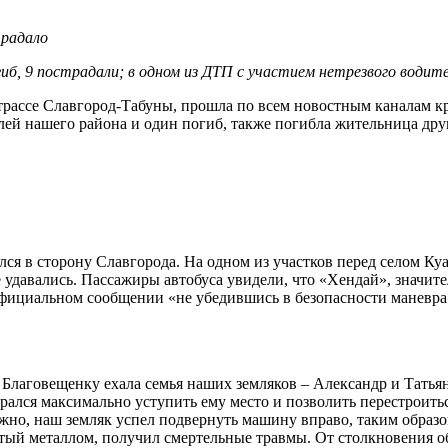
традало
огиб, 9 пострадали; в одном из ДТП с участием нетрезвого води
ассе Славгород-Табуны, прошла по всем новостным каналам кра
лей нашего района и один погиб, также погибла жительница дру
ся в сторону Славгорода. На одном из участков перед селом Ку
е удавались. Пассажиры автобуса увидели, что «Хендай», значит
фициальном сообщении «не убедившись в безопасности маневра 
в Благовещенку ехала семья наших земляков – Александр и Тать
лся максимально уступить ему место и позволить перестроитьс
ежно, наш земляк успел подвернуть машину вправо, таким образ
жатый металлом, получил смертельные травмы. От столкновения о