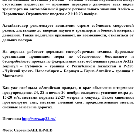
отсутствие видимости — временно перекрыто движение всех видов
транспорта на автомобильной дороге регионального значения Алейск –
Чарышское. Ограничение введено с 21:10 23 ноября.
Алтайавтодор рекомендует водителям строго соблюдать скоростной
режим, дистанцию до впереди идущего транспорта и боковой интервал
движения. Также водителей призывают, по возможности, отказаться от
дальних поездок.
На дорогах работает дорожная снегоуборочная техника. Дорожные
организации принимают меры по обеспечению безопасного и
бесперебойного проезда по федеральным автомобильным трассам А-322
Барнаул – Рубцовск – граница с Республикой Казахстан и Р-256
«Чуйский тракт» Новосибирск – Барнаул – Горно-Алтайск – граница с
Монголией.
Как уже сообщала «Алтайская правда», в крае объявлено штормовое
предупреждение. 24, 25 и ночью 26 ноября ожидается усиление ветра до
15-20 м/с, местами порывы 22-27 метров в секунду. Также синоптики
прогнозируют снег, местами сильный снег, продолжительные метели,
снежные заносы на дорогах.
Источник:
http://www.ap22.ru/
Фото: Сергей БАШЛЫЧЕВ