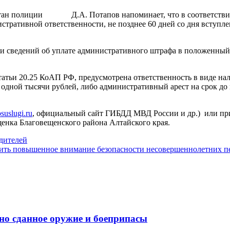
н полиции Д.А. Потапов напоминает, что в соответствии 
стративной ответственности, не позднее 60 дней со дня вступ
ии сведений об уплате административного штрафа в положенный 
татьи 20.25 КоАП РФ, предусмотрена ответственность в виде н
дной тысячи рублей, либо административный арест на срок до п
uslugi.ru
, официальный сайт ГИБДД МВД России и др.) или 
щенка Благовещенского района Алтайского края.
дителей
лить повышенное внимание безопасности несовершеннолетних п
но сданное оружие и боеприпасы