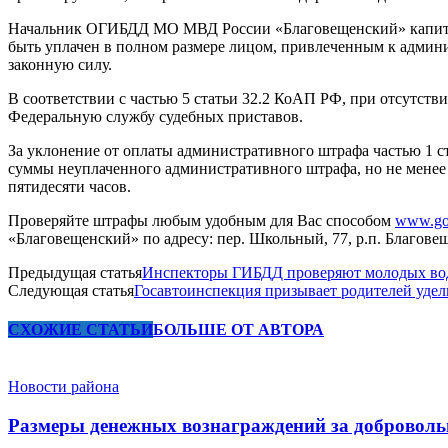
Начальник ОГИБДД МО МВД России «Благовещенский» капита
быть уплачен в полном размере лицом, привлеченным к админи
законную силу.
В соответствии с частью 5 статьи 32.2 КоАП РФ, при отсутств
Федеральную службу судебных приставов.
За уклонение от оплаты административного штрафа частью 1 с
суммы неуплаченного административного штрафа, но не менее о
пятидесяти часов.
Проверяйте штрафы любым удобным для Вас способом
www.gos
«Благовещенский» по адресу: пер. Школьный, 77, р.п. Благове
Предыдущая статья
Инспекторы ГИБДД проверяют молодых во
Следующая статья
Госавтоинспекция призывает родителей уде
СХОЖИЕ СТАТЬИ
БОЛЬШЕ ОТ АВТОРА
Новости района
Размеры денежных вознаграждений за доброволь