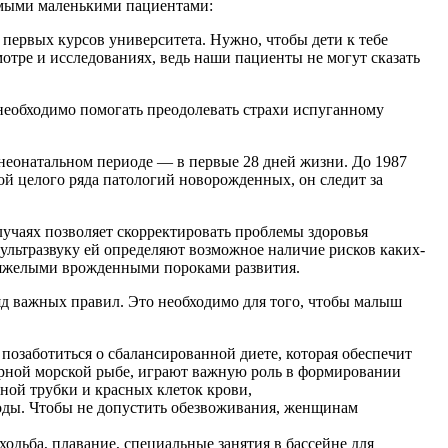
самыми маленькими пациентами:
 первых курсов университета. Нужно, чтобы дети к тебе
отре и исследованиях, ведь наши пациенты не могут сказать
 необходимо помогать преодолевать страхи испуганному
 неонатальном периоде — в первые 28 дней жизни. До 1987
ой целого ряда патологий новорожденных, он следит за
учаях позволяет скорректировать проблемы здоровья
ультразвуку ей определяют возможное наличие рисков каких-
 тяжелыми врожденными пороками развития.
яд важных правил. Это необходимо для того, чтобы малыш
озаботиться о сбалансированной диете, которая обеспечит
рной морской рыбе, играют важную роль в формировании
ной трубки и красных клеток крови,
 воды. Чтобы не допустить обезвоживания, женщинам
дьба, плавание, специальные занятия в бассейне для