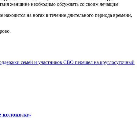
йствия женщине необходимо обсуждать со своим лечащим
е находится на ногах в течение длительного периода времени,
рово.
поддержки семей и участников СВО перешел на круглосуточный
е колокола»