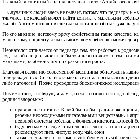
Главный внештатный специалист-неонатолог Алтайского края О
—Случайных людей здесь не бывает, потому что педиатры и «вз
тянулись, не каждый может найти контакт с маленьким ребенко
жалоб. А кто много лет в специальности проработал, уже на 
По его мнению, детскому врачу свойственны такие качества, к
маленькому пациенту и быть таким, кому ребенок сможет довер
Неонатолог отличается от педиатра тем, что работает в роддо
года такой специальности не было и неонатологов называли м
малышами, особенностями их развития и роста.
Благодаря развитию современной медицины обнаружить какие-л
новорожденных. Сегодня отлажена система пренатальной диагн
либо патологий. Позже проводится биохимическое исследовани
Помимо того, что будущая мама должна находиться под наблюд
родился здоровым:
правильное питание. Какой бы ни был рацион женщины д
ребенка необходимыми питательными веществами. Напри
нервной системы ребенка, а фолиевая кислота, которой 
будущей маме следует тщательно следить за гидратацией
рекомендуют пить чистую воду, чай, соки,
также специалисты рекомендуют беременным физическую а