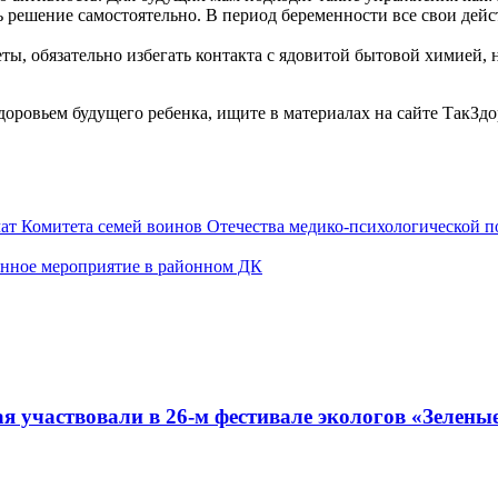
ть решение самостоятельно. В период беременности все свои де
ы, обязательно избегать контакта с ядовитой бытовой химией, н
ровьем будущего ребенка, ищите в материалах на сайте ТакЗдо
чат Комитета семей воинов Отечества медико-психологической 
енное мероприятие в районном ДК
я участвовали в 26-м фестивале экологов «Зелены