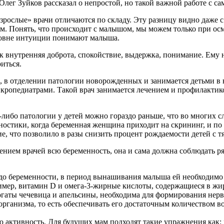
лег Зуйков рассказал о непростой, но такой важной работе с 
рослые» врачи отличаются по складу. Эту разницу видно даже с
м. Понять, что происходит с малышом, мы можем только при осм
уровне интуиции понимают малыша.
ак внутренняя доброта, спокойствие, выдержка, понимание. Ему
иться.
ме, в отделении патологии новорожденных и занимается детьми в
икропедиатрами. Такой врач занимается лечением и профилактик
ибо патологии у детей можно гораздо раньше, что во многих сл
остики, когда беременная женщина приходит на скрининг, и по 
е, что позволило в разы снизить процент рождаемости детей с
ением врачей всю беременность, она и сама должна соблюдать р
о беременности, в период вынашивания малыша ей необходимо п
мер, витамин D и омега-3-жирные кислоты, содержащиеся в жи
богаты чечевица и апельсины, необходима для формирования нерв
 организма, то есть обеспечивать его достаточным количеством
ктивность. Для будущих мам подходят такие упражнения как: хо