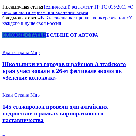
Предыдущая статья
Технический регламент ТР ТС 015/2011 «О
безопасности зерна» при хранении зерна
Следующая статья
В Благовещенке прошел конкурс чтецов «У
каждого в душе своя Россия»
СХОЖИЕ СТАТЬИ
БОЛЬШЕ ОТ АВТОРА
Край Страна Мир
Школьники из городов и районов Алтайского
края участвовали в 26-м фестивале экологов
«Зеленые колокола»
Край Страна Мир
145 стажировок провели для алтайских
подростков в рамках корпоративного
наставничества