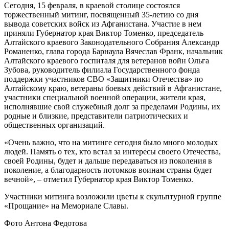
Сегодня, 15 февраля, в краевой столице состоялся
торжественный митинг, посвященный 35-летию со дня
вывода советских войск из Афганистана. Участие в нем
приняли Губернатор края Виктор Томенко, председатель
Алтайского краевого Законодательного Собрания Александр
Романенко, глава города Барнаула Вячеслав Франк, начальник
Алтайского краевого госпиталя для ветеранов войн Ольга
Зубова, руководитель филиала Государственного фонда
поддержки участников СВО «Защитники Отечества» по
Алтайскому краю, ветераны боевых действий в Афганистане,
участники специальной военной операции, жители края,
исполнявшие свой служебный долг за пределами Родины, их
родные и близкие, представители патриотических и
общественных организаций.
«Очень важно, что на митинге сегодня было много молодых
людей. Память о тех, кто встал за интересы своего Отечества,
своей Родины, будет и дальше передаваться из поколения в
поколение, а благодарность потомков воинам страны будет
вечной», – отметил Губернатор края Виктор Томенко.
Участники митинга возложили цветы к скульптурной группе
«Прощание» на Мемориале Славы.
Фото Антона Федотова