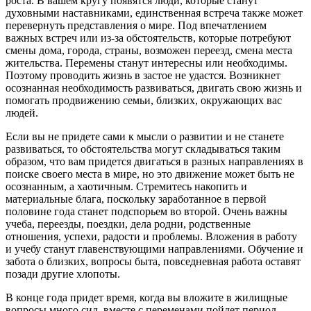
роста. В вашем кругу появятся люди, которые станут
духовными наставниками, единственная встреча также может
перевернуть представления о мире. Под впечатлением
важных встреч или из-за обстоятельств, которые потребуют
смены дома, города, страны, возможен переезд, смена места
жительства. Перемены станут интересны или необходимы.
Поэтому проводить жизнь в застое не удастся. Возникнет
осознанная необходимость развиваться, двигать свою жизнь и
помогать продвижению семьи, близких, окружающих вас
людей.
Если вы не придете сами к мысли о развитии и не станете
развиваться, то обстоятельства могут складываться таким
образом, что вам придется двигаться в разных направлениях в
поиске своего места в мире, но это движение может быть не
осознанным, а хаотичным. Стремитесь накопить и
материальные блага, поскольку заработанное в первой
половине года станет подспорьем во второй. Очень важны
учеба, переезды, поездки, дела родни, родственные
отношения, успехи, радости и проблемы. Вложения в работу
и учебу станут главенствующими направлениями. Обучение и
забота о близких, вопросы быта, повседневная работа оставят
позади другие хлопоты.
В конце года придет время, когда вы вложите в жилищные
вопросы много сил, вместе с переменами пойдет период