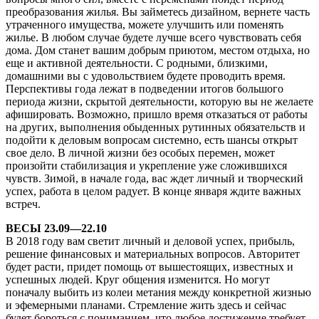
преобразования жилья. Вы займетесь дизайном, вернете часть
утраченного имущества, можете улучшить или поменять
жилье. В любом случае будете лучше всего чувствовать себя
дома. Дом станет вашим добрым приютом, местом отдыха, но
еще и активной деятельности. С родными, близкими,
домашними вы с удовольствием будете проводить время.
Перспективы года лежат в подведении итогов большого
периода жизни, скрытой деятельности, которую вы не желаете
афишировать. Возможно, пришло время отказаться от работы
на других, выполнения обыденных рутинных обязательств и
подойти к деловым вопросам системно, есть шансы открыт
свое дело. В личной жизни без особых перемен, может
произойти стабилизация и укрепление уже сложившихся
чувств. Зимой, в начале года, вас ждет личный и творческий
успех, работа в целом радует. В конце января ждите важных
встреч.
ВЕСЫ 23.09—22.10
В 2018 году вам светит личный и деловой успех, прибыль,
решение финансовых и материальных вопросов. Авторитет
будет расти, придет помощь от вышестоящих, известных и
успешных людей. Круг общения изменится. Но могут
поначалу выбить из колеи метания между конкретной жизнью
и эфемерными планами. Стремление жить здесь и сейчас
будет бороться с пониманием, что любое достижение требует