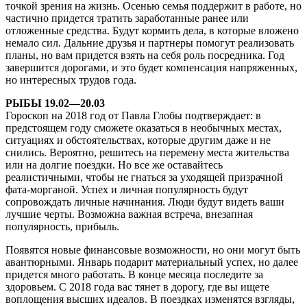
точкой зрения на жизнь. Осенью семья поддержит в работе, но
частично придется тратить заработанные ранее или
отложенные средства. Будут кормить дела, в которые вложено
немало сил. Дальние друзья и партнеры помогут реализовать
планы, но вам придется взять на себя роль посредника. Год
завершится дорогами, и это будет компенсация напряженных,
но интересных трудов года.
РЫБЫ 19.02—20.03
Гороскоп на 2018 год от Павла Глобы подтверждает: в
предстоящем году сможете оказаться в необычных местах,
ситуациях и обстоятельствах, которые другим даже и не
снились. Вероятно, решитесь на перемену места жительства
или на долгие поездки. Но все же оставайтесь
реалистичными, чтобы не гнаться за уходящей призрачной
фата-морганой. Успех и личная популярность будут
сопровождать личные начинания. Люди будут видеть ваши
лучшие черты. Возможна важная встреча, внезапная
популярность, прибыль.
Появятся новые финансовые возможности, но они могут быть
авантюрными. Январь подарит материальный успех, но далее
придется много работать. В конце месяца последите за
здоровьем. С 2018 года вас тянет в дорогу, где вы ищете
воплощения высших идеалов. В поездках изменятся взгляды,