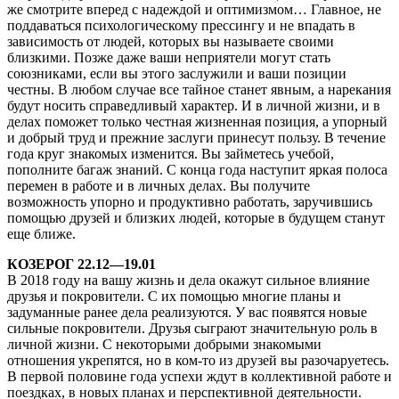
же смотрите вперед с надеждой и оптимизмом… Главное, не
поддаваться психологическому прессингу и не впадать в
зависимость от людей, которых вы называете своими
близкими. Позже даже ваши неприятели могут стать
союзниками, если вы этого заслужили и ваши позиции
честны. В любом случае все тайное станет явным, а нарекания
будут носить справедливый характер. И в личной жизни, и в
делах поможет только честная жизненная позиция, а упорный
и добрый труд и прежние заслуги принесут пользу. В течение
года круг знакомых изменится. Вы займетесь учебой,
пополните багаж знаний. С конца года наступит яркая полоса
перемен в работе и в личных делах. Вы получите
возможность упорно и продуктивно работать, заручившись
помощью друзей и близких людей, которые в будущем станут
еще ближе.
КОЗЕРОГ 22.12—19.01
В 2018 году на вашу жизнь и дела окажут сильное влияние
друзья и покровители. С их помощью многие планы и
задуманные ранее дела реализуются. У вас появятся новые
сильные покровители. Друзья сыграют значительную роль в
личной жизни. С некоторыми добрыми знакомыми
отношения укрепятся, но в ком-то из друзей вы разочаруетесь.
В первой половине года успехи ждут в коллективной работе и
поездках, в новых планах и перспективной деятельности.