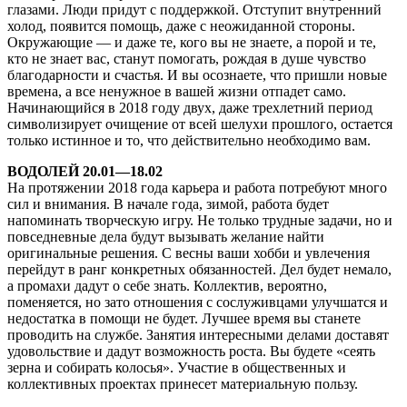
глазами. Люди придут с поддержкой. Отступит внутренний
холод, появится помощь, даже с неожиданной стороны.
Окружающие — и даже те, кого вы не знаете, а порой и те,
кто не знает вас, станут помогать, рождая в душе чувство
благодарности и счастья. И вы осознаете, что пришли новые
времена, а все ненужное в вашей жизни отпадет само.
Начинающийся в 2018 году двух, даже трехлетний период
символизирует очищение от всей шелухи прошлого, остается
только истинное и то, что действительно необходимо вам.
ВОДОЛЕЙ 20.01—18.02
На протяжении 2018 года карьера и работа потребуют много
сил и внимания. В начале года, зимой, работа будет
напоминать творческую игру. Не только трудные задачи, но и
повседневные дела будут вызывать желание найти
оригинальные решения. С весны ваши хобби и увлечения
перейдут в ранг конкретных обязанностей. Дел будет немало,
а промахи дадут о себе знать. Коллектив, вероятно,
поменяется, но зато отношения с сослуживцами улучшатся и
недостатка в помощи не будет. Лучшее время вы станете
проводить на службе. Занятия интересными делами доставят
удовольствие и дадут возможность роста. Вы будете «сеять
зерна и собирать колосья». Участие в общественных и
коллективных проектах принесет материальную пользу.