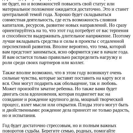
не будет, но и возможностей повысить свой статус или
материальное положение ожидается достаточно. Это и станет
центральной темой года. Хорошо будет складываться
совместная деятельность, где есть возможность слияния
капиталов, ресурсов, развитие новых направлений. Но сразу
ориентируйтесь на то, что этот год потребует от вас терпения
и способности выдерживать длительное напряжение. Поэтому
лучше вкладывать средства и силы в проекты с отдаленной
перспективой развития. Вполне вероятно, что тема, которой
вам предстоит заниматься, ясно оформится уже в начале года.
И вам остается только правильно распределить нагрузку и
роли среди своих партнеров или коллег.
Также вполне возможно, что в этом году возникнут очень
сильные чувства, которые заставят поставить на карту все и
вся. Они могут подарить как обольщение, так и любовь.
Может произойти зачатие ребенка. Но также вами будет
двигать сила вдохновения, которая подвигнет вас на
созидание и рождение крупного дела, мощный творческий
процесс, взлет мысли или открытия. Плоды этого могут быть
и двойственными: рождение дела принесет не только радость,
но и испытания.
Год будет достаточно стрессовым, но и полным важных
поворотов судьбы. Берегите семью, родных, помогайте