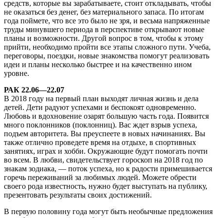
средств, которые вы зарабатываете, стоит откладывать, чтобы
не оказаться без денег, без материального запаса. По итогам
года поймете, что все это было не зря, и весьма напряженные
труды минувшего периода в перспективе открывают новые
планы и возможности. Другой вопрос в том, чтобы к этому
прийти, необходимо пройти все этапы сложного пути. Учеба,
переговоры, поездки, новые знакомства помогут реализовать
идеи и планы несколько быстрее и на качественно ином
уровне.
РАК 22.06—22.07
В 2018 году на первый план выходят личная жизнь и дела
детей. Дети радуют успехами и беспокоят одновременно.
Любовь и вдохновение озарят большую часть года. Появится
много поклонников (поклонниц). Вас ждет взрыв успеха,
подъем авторитета. Вы преуспеете в новых начинаниях. Вы
также отлично проведете время на отдыхе, в спортивных
занятиях, играх и хобби. Окружающие будут помогать почти
во всем. В любви, свидетельствует гороскоп на 2018 год по
знакам зодиака, — поток успеха, но к радости примешивается
горечь переживаний за любимых людей. Можете обрести
своего рода известность, нужно будет выступать на публику,
презентовать результаты своих достижений.
В первую половину года могут быть необычные предложения