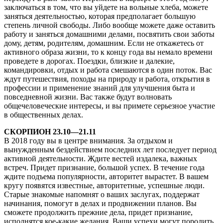
заключаться в том, что вы уйдете на вольные хлеба, можете
заняться деятельностью, которая предполагает большую
степень личной свободы. Либо вообще можете даже оставить
работу и заняться домашними делами, посвятить свои заботы
дому, детям, родителям, домашним. Если не откажетесь от
активного образа жизни, то к концу года вы немало времени
проведете в дорогах. Поездки, близкие и далекие,
командировки, отдых и работа смешаются в один поток. Вас
ждут путешествия, походы на природу и работа, открытия в
профессии и применение знаний для улучшения быта и
повседневной жизни. Вас также будут волновать
общечеловеческие интересы, и вы примете серьезное участие
в общественных делах.
СКОРПИОН 23.10—21.11
В 2018 году вы в центре внимания. За отдыхом и
вынужденным бездействием последних лет последует период
активной деятельности. Ждите вестей издалека, важных
встреч. Придет признание, большой успех. В течение года
ждите подъема популярности, авторитет вырастет. В вашем
кругу появятся известные, авторитетные, успешные люди.
Старые знакомые напомнят о ваших заслугах, поддержат
начинания, помогут в делах и продвижении планов. Вы
сможете продолжить прежние дела, придет признание,
исполнятся кое-какие желания. Ваши успехи могут породить