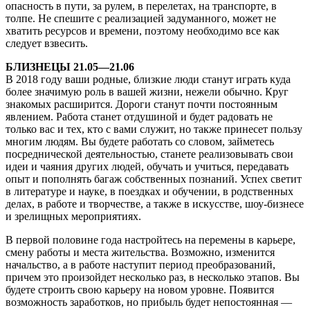
опасность в пути, за рулем, в перелетах, на транспорте, в
толпе. Не спешите с реализацией задуманного, может не
хватить ресурсов и времени, поэтому необходимо все как
следует взвесить.
БЛИЗНЕЦЫ 21.05—21.06
В 2018 году ваши родные, близкие люди станут играть куда
более значимую роль в вашей жизни, нежели обычно. Круг
знакомых расширится. Дороги станут почти постоянным
явлением. Работа станет отдушиной и будет радовать не
только вас и тех, кто с вами служит, но также принесет пользу
многим людям. Вы будете работать со словом, займетесь
посреднической деятельностью, станете реализовывать свои
идеи и чаяния других людей, обучать и учиться, передавать
опыт и пополнять багаж собственных познаний. Успех светит
в литературе и науке, в поездках и обучении, в родственных
делах, в работе и творчестве, а также в искусстве, шоу-бизнесе
и зрелищных мероприятиях.
В первой половине года настройтесь на перемены в карьере,
смену работы и места жительства. Возможно, изменится
начальство, а в работе наступит период преобразований,
причем это произойдет несколько раз, в несколько этапов. Вы
будете строить свою карьеру на новом уровне. Появится
возможность заработков, но прибыль будет непостоянная —