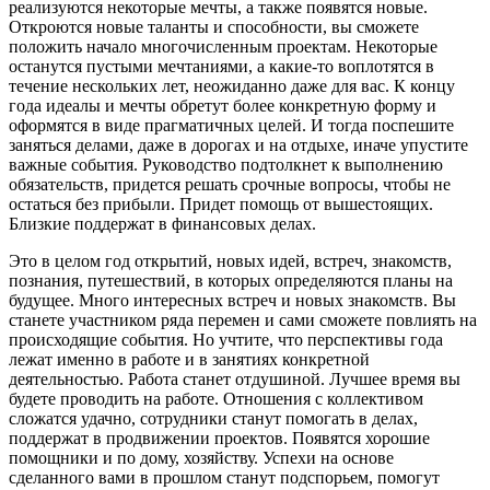
реализуются некоторые мечты, а также появятся новые.
Откроются новые таланты и способности, вы сможете
положить начало многочисленным проектам. Некоторые
останутся пустыми мечтаниями, а какие-то воплотятся в
течение нескольких лет, неожиданно даже для вас. К концу
года идеалы и мечты обретут более конкретную форму и
оформятся в виде прагматичных целей. И тогда поспешите
заняться делами, даже в дорогах и на отдыхе, иначе упустите
важные события. Руководство подтолкнет к выполнению
обязательств, придется решать срочные вопросы, чтобы не
остаться без прибыли. Придет помощь от вышестоящих.
Близкие поддержат в финансовых делах.
Это в целом год открытий, новых идей, встреч, знакомств,
познания, путешествий, в которых определяются планы на
будущее. Много интересных встреч и новых знакомств. Вы
станете участником ряда перемен и сами сможете повлиять на
происходящие события. Но учтите, что перспективы года
лежат именно в работе и в занятиях конкретной
деятельностью. Работа станет отдушиной. Лучшее время вы
будете проводить на работе. Отношения с коллективом
сложатся удачно, сотрудники станут помогать в делах,
поддержат в продвижении проектов. Появятся хорошие
помощники и по дому, хозяйству. Успехи на основе
сделанного вами в прошлом станут подспорьем, помогут