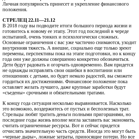
Личная популярность принесет и укрепление финансового
положения.
СТРЕЛЕЦ 22.11—21.12
В 2018 году вы подводите итоги большого периода жизни и
готовитесь к новому ее этапу. Этот год последний в череде
испытаний, очень тонких и психологически сложных.
Основные ограничения с вас уже частично снимаются, уходит
внутренняя тяжесть. А внешне, социально еще только зреют
перемены, перспективы пока на этапе подготовки, но к концу
года они уже должны совершенно конкретно обозначиться.
Дети будут радовать и огорчать одновременно. Вам придется
не однажды исправлять свои ошибки в воспитании или
отношениях с детьми, но будет немало радостей, вы сможете
гордиться их достижениями. Финансовое положение пока
оставляет желать лучшего, даже крупные заработки будут
«съедены» срочными и обязательными тратами.
К концу года ситуация несколько выравнивается. Насколько
это возможно, воздержитесь от пустых и бесполезных трат.
Стрельцы любят тратить деньги полными пригоршнями, но
последние годы жизнь вполне могла заставить вас экономить,
считать ограниченные ресурсы. Вот и сейчас придется
отчислять значительную часть средств. Иногда это могут быть
«черные дыры», ложные затраты, приносящие потери. Но все