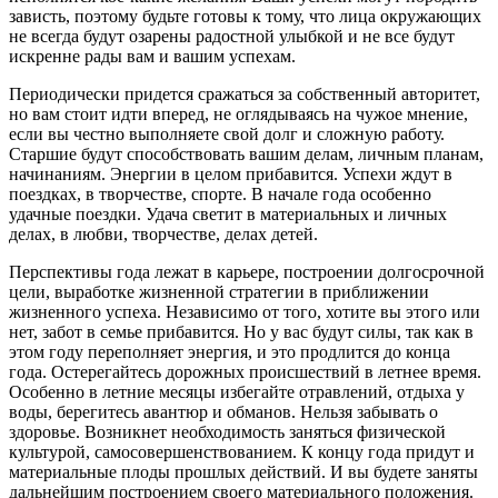
зависть, поэтому будьте готовы к тому, что лица окружающих
не всегда будут озарены радостной улыбкой и не все будут
искренне рады вам и вашим успехам.
Периодически придется сражаться за собственный авторитет,
но вам стоит идти вперед, не оглядываясь на чужое мнение,
если вы честно выполняете свой долг и сложную работу.
Старшие будут способствовать вашим делам, личным планам,
начинаниям. Энергии в целом прибавится. Успехи ждут в
поездках, в творчестве, спорте. В начале года особенно
удачные поездки. Удача светит в материальных и личных
делах, в любви, творчестве, делах детей.
Перспективы года лежат в карьере, построении долгосрочной
цели, выработке жизненной стратегии в приближении
жизненного успеха. Независимо от того, хотите вы этого или
нет, забот в семье прибавится. Но у вас будут силы, так как в
этом году переполняет энергия, и это продлится до конца
года. Остерегайтесь дорожных происшествий в летнее время.
Особенно в летние месяцы избегайте отравлений, отдыха у
воды, берегитесь авантюр и обманов. Нельзя забывать о
здоровье. Возникнет необходимость заняться физической
культурой, самосовершенствованием. К концу года придут и
материальные плоды прошлых действий. И вы будете заняты
дальнейшим построением своего материального положения.