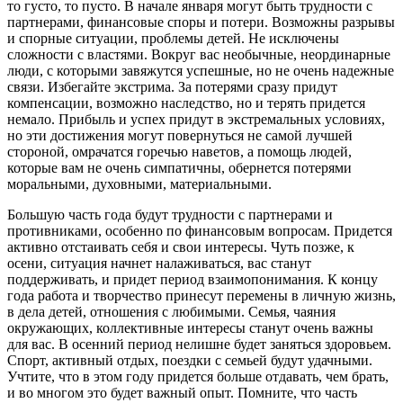
то густо, то пусто. В начале января могут быть трудности с
партнерами, финансовые споры и потери. Возможны разрывы
и спорные ситуации, проблемы детей. Не исключены
сложности с властями. Вокруг вас необычные, неординарные
люди, с которыми завяжутся успешные, но не очень надежные
связи. Избегайте экстрима. За потерями сразу придут
компенсации, возможно наследство, но и терять придется
немало. Прибыль и успех придут в экстремальных условиях,
но эти достижения могут повернуться не самой лучшей
стороной, омрачатся горечью наветов, а помощь людей,
которые вам не очень симпатичны, обернется потерями
моральными, духовными, материальными.
Большую часть года будут трудности с партнерами и
противниками, особенно по финансовым вопросам. Придется
активно отстаивать себя и свои интересы. Чуть позже, к
осени, ситуация начнет налаживаться, вас станут
поддерживать, и придет период взаимопонимания. К концу
года работа и творчество принесут перемены в личную жизнь,
в дела детей, отношения с любимыми. Семья, чаяния
окружающих, коллективные интересы станут очень важны
для вас. В осенний период нелишне будет заняться здоровьем.
Спорт, активный отдых, поездки с семьей будут удачными.
Учтите, что в этом году придется больше отдавать, чем брать,
и во многом это будет важный опыт. Помните, что часть