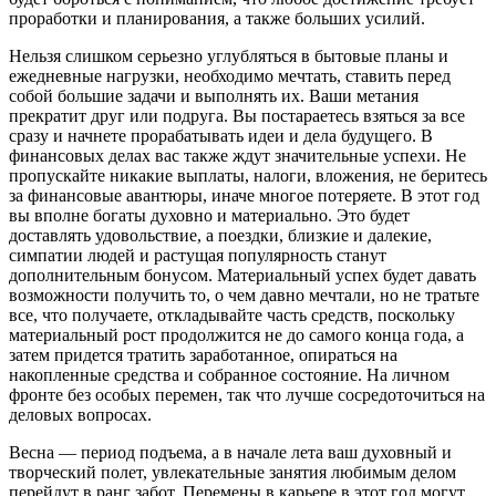
проработки и планирования, а также больших усилий.
Нельзя слишком серьезно углубляться в бытовые планы и
ежедневные нагрузки, необходимо мечтать, ставить перед
собой большие задачи и выполнять их. Ваши метания
прекратит друг или подруга. Вы постараетесь взяться за все
сразу и начнете прорабатывать идеи и дела будущего. В
финансовых делах вас также ждут значительные успехи. Не
пропускайте никакие выплаты, налоги, вложения, не беритесь
за финансовые авантюры, иначе многое потеряете. В этот год
вы вполне богаты духовно и материально. Это будет
доставлять удовольствие, а поездки, близкие и далекие,
симпатии людей и растущая популярность станут
дополнительным бонусом. Материальный успех будет давать
возможности получить то, о чем давно мечтали, но не тратьте
все, что получаете, откладывайте часть средств, поскольку
материальный рост продолжится не до самого конца года, а
затем придется тратить заработанное, опираться на
накопленные средства и собранное состояние. На личном
фронте без особых перемен, так что лучше сосредоточиться на
деловых вопросах.
Весна — период подъема, а в начале лета ваш духовный и
творческий полет, увлекательные занятия любимым делом
перейдут в ранг забот. Перемены в карьере в этот год могут