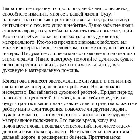
Вы встретите персону из прошлого, необычного человека,
способного изменить многое в вашей жизни. Будут
напоминать о себе как прежние связи, так и утраты; станут
сниться сны о тех, кто ушел в небытие. Давно забытые люди
станут возвращаться, чтобы напомнить некоторые ситуации.
Кто-то потребует возмещения: морального, духовного,
материального. Кто-то из прежних знакомых заболеет, вы
можете потерять связь с человеком, а позже получите вести о
потерях. Не думайте слишком много о выгоде в отношениях с
этими людьми. Идите навстречу, помогайте, делитесь, будьте
более искренни в своих дарах и внимательны, отдавая
духовную и материальную помощь.
Конец года принесет экстремальные ситуации и испытания,
финансовые потери, деловые проблемы. Но возможно
наследство. Вы займетесь духовной работой. Придет период
переоценки ценностей. От того, как вы себя поведете, как
будут строиться ваши планы, какие силы и средства вложите в
работу или в свои творения, поможете ли другим людям в
нужный момент, — от всего этого зависит и ваше будущее
материальное положение. Это также время, когда вы
пожинаете плоды прошлых устремлений, получаете отдачу
долгов и сами их возвращаете. Не исключены препятствия в
дальней дороге, в расширении бизнеса. Притягивается