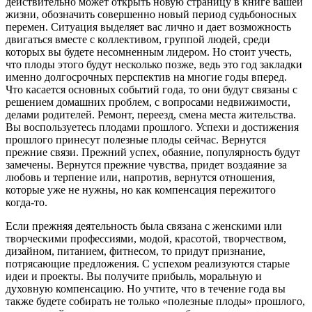
действительно может открыть новую страницу в книге вашей
жизни, обозначить совершенно новый период судьбоносных
перемен. Ситуация выделяет вас лично и дает возможность
двигаться вместе с коллективом, группой людей, среди
которых вы будете несомненным лидером. Но стоит учесть,
что плоды этого будут несколько позже, ведь это год закладки
именно долгосрочных перспектив на многие годы вперед.
Что касается основных событий года, то они будут связаны с
решением домашних проблем, с вопросами недвижимости,
делами родителей. Ремонт, переезд, смена места жительства.
Вы воспользуетесь плодами прошлого. Успехи и достижения
прошлого принесут полезные плоды сейчас. Вернутся
прежние связи. Прежний успех, обаяние, популярность будут
замечены. Вернутся прежние чувства, придет воздаяние за
любовь и терпение или, напротив, вернутся отношения,
которые уже не нужны, но как компенсация пережитого
когда-то.
Если прежняя деятельность была связана с женскими или
творческими профессиями, модой, красотой, творчеством,
дизайном, питанием, фитнесом, то придут признание,
потрясающие предложения. С успехом реализуются старые
идеи и проекты. Вы получите прибыль, моральную и
духовную компенсацию. Но учтите, что в течение года вы
также будете собирать не только «полезные плоды» прошлого,