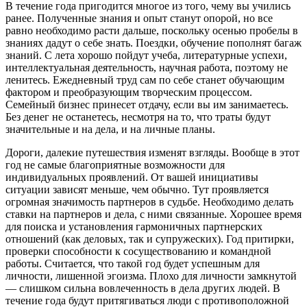
В течение года пригодится многое из того, чему вы учились
ранее. Полученные знания и опыт станут опорой, но все
равно необходимо расти дальше, поскольку осенью пробелы в
знаниях дадут о себе знать. Поездки, обучение пополнят багаж
знаний. С лета хорошо пойдут учеба, литературные успехи,
интеллектуальная деятельность, научная работа, поэтому не
ленитесь. Ежедневный труд сам по себе станет обучающим
фактором и преобразующим творческим процессом.
Семейный бизнес принесет отдачу, если вы им занимаетесь.
Без денег не останетесь, несмотря на то, что траты будут
значительные и на дела, и на личные планы.
Дороги, далекие путешествия изменят взгляды. Вообще в этот
год не самые благоприятные возможности для
индивидуальных проявлений. От вашей инициативы
ситуации зависят меньше, чем обычно. Тут проявляется
огромная значимость партнеров в судьбе. Необходимо делать
ставки на партнеров и дела, с ними связанные. Хорошее время
для поиска и установления гармоничных партнерских
отношений (как деловых, так и супружеских). Год притирки,
проверки способности к сосуществованию и командной
работы. Считается, что такой год будет успешным для
личности, лишенной эгоизма. Плохо для личности замкнутой
— слишком сильна вовлеченность в дела других людей. В
течение года будут притягиваться люди с противоположной