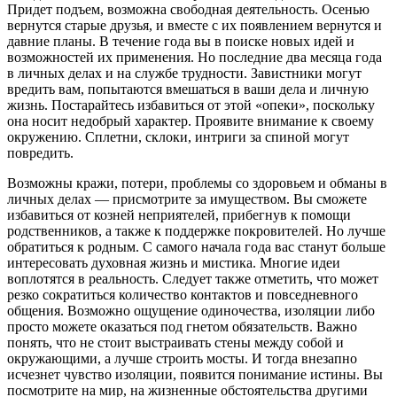
Придет подъем, возможна свободная деятельность. Осенью
вернутся старые друзья, и вместе с их появлением вернутся и
давние планы. В течение года вы в поиске новых идей и
возможностей их применения. Но последние два месяца года
в личных делах и на службе трудности. Завистники могут
вредить вам, попытаются вмешаться в ваши дела и личную
жизнь. Постарайтесь избавиться от этой «опеки», поскольку
она носит недобрый характер. Проявите внимание к своему
окружению. Сплетни, склоки, интриги за спиной могут
повредить.
Возможны кражи, потери, проблемы со здоровьем и обманы в
личных делах — присмотрите за имуществом. Вы сможете
избавиться от козней неприятелей, прибегнув к помощи
родственников, а также к поддержке покровителей. Но лучше
обратиться к родным. С самого начала года вас станут больше
интересовать духовная жизнь и мистика. Многие идеи
воплотятся в реальность. Следует также отметить, что может
резко сократиться количество контактов и повседневного
общения. Возможно ощущение одиночества, изоляции либо
просто можете оказаться под гнетом обязательств. Важно
понять, что не стоит выстраивать стены между собой и
окружающими, а лучше строить мосты. И тогда внезапно
исчезнет чувство изоляции, появится понимание истины. Вы
посмотрите на мир, на жизненные обстоятельства другими