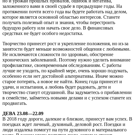
но и урожай прошлых провалов, ошибок и негатива,
заложенного вами в своей судьбе в предыдущие годы. На
протяжении почти всего года вы будете работать над делом,
которое является основной областью интересов. Станете
получать полезный опыт и знания, чтобы перестроить
будущую работу или начать свое дело. В финансовых
средствах не будет особого недостатка.
Творчество принесет рост и укрепление положения, но из-за
занятости будет меньше возможностей общения с любимыми.
Не исключаются сложности по здоровью, обострение
хронических заболеваний. Поэтому нужно уделить внимание
профилактике, своевременным обследованиям. С работы
лучше не уходить, по крайней мере, очень хорошо подумать,
особенно если нет достойной альтернативы. Иначе можно
старое потерять, а новое не найти. Конец года принесет и
удачи, и испытания, а любовь будет радовать, дети и
творчество станут отдушиной. Вы задумаетесь о прибавлении
в семействе, займетесь новыми делами и с успехом станете их
продвигать.
ДЕВА 23.08—22.09
В 2018 году дороги, далекие и близкие, принесут вам успех. В
поездках ждет личный, духовный, деловой рост. Поездки и
люди издалека помогут на пути духовного и материального