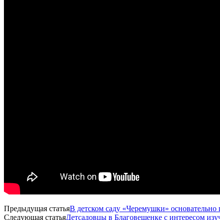
Предыдущая статья
В детском саду «Черемушки» основательно
Следующая статья
Детсадовцы в Благовещенке с интересом изу