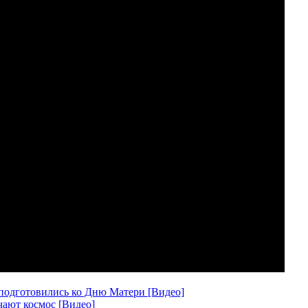
 подготовились ко Дню Матери [Видео]
чают космос [Видео]