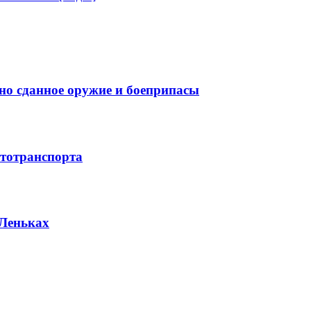
но сданное оружие и боеприпасы
тотранспорта
 Леньках