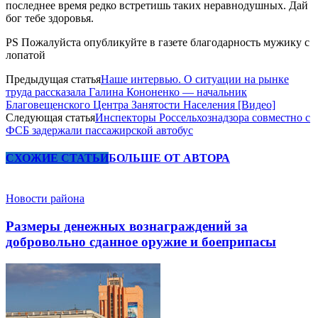
последнее время редко встретишь таких неравнодушных. Дай
бог тебе здоровья.
PS Пожалуйста опубликуйте в газете благодарность мужику с
лопатой
Предыдущая статья
Наше интервью. О ситуации на рынке
труда рассказала Галина Кононенко — начальник
Благовещенского Центра Занятости Населения [Видео]
Следующая статья
Инспекторы Россельхознадзора совместно с
ФСБ задержали пассажирской автобус
СХОЖИЕ СТАТЬИ
БОЛЬШЕ ОТ АВТОРА
Новости района
Размеры денежных вознаграждений за
добровольно сданное оружие и боеприпасы