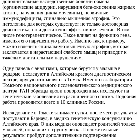
дополнительные наследственные болезни обмена
(органические ацидурии, нарушения бета-окисления жирных
кислот, нарушения цикла мочевины), первичные
иммунодефициты, спинально-мышечная атрофия. Это
патологии, для которых существует не только достоверная
диагностика, но и достаточно эффективное лечение. В том
числе генотерапевтическое. Такое влияет на функцию гена,
изменяя его нарушенную работу. Именно так, к примеру,
можно излечить спинальную мышечную атрофию, которая
заключается в нарастающей слабости мышц и приводит к
тяжёлым двигательным нарушениям.
Одну панель с анализами, которые берутся у малыша в
роддоме, исследуют в Алтайском краевом диагностическом
центре, другую отправляют в Томск. Именно в лаборатории
Томского национального исследовательского медицинского
центра РАН образцы крови новорожденных исследуют на
генетические заболевания из расширенного списка. Подобная
работа проводится всего в 10 клиниках России.
Исследование в Томске занимает сутки, после чего результаты
поступают в Барнаул, в медико-генетическую консультацию
Алтайского края. О них медики оповещают родителей только
малышей, попавших в группу риска. Положительные
результаты пройдут дополнительные подтверждения