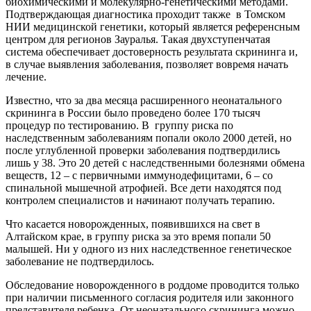
биохимическими и молекулярно-генетическими методами.
Подтверждающая диагностика проходит также в Томском
НИИ медицинской генетики, который является референсным
центром для регионов Зауралья. Такая двухступенчатая
система обеспечивает достоверность результата скрининга и,
в случае выявления заболевания, позволяет вовремя начать
лечение.
Известно, что за два месяца расширенного неонатального
скрининга в России было проведено более 170 тысяч
процедур по тестированию. В группу риска по
наследственным заболеваниям попали около 2000 детей, но
после углубленной проверки заболевания подтвердились
лишь у 38. Это 20 детей с наследственными болезнями обмена
веществ, 12 – с первичными иммунодефицитами, 6 – со
спинальной мышечной атрофией. Все дети находятся под
контролем специалистов и начинают получать терапию.
Что касается новорожденных, появившихся на свет в
Алтайском крае, в группу риска за это время попали 50
малышей. Ни у одного из них наследственное генетическое
заболевание не подтвердилось.
Обследование новорожденного в роддоме проводится только
при наличии письменного согласия родителя или законного
представителя ребенка. От неонатального скрининга можно