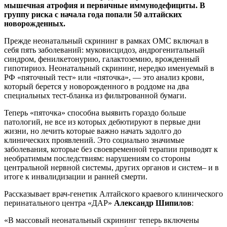
мышечная атрофия и первичные иммунодефициты. В
группу риска с начала года попали 50 алтайских
новорожденных.
Прежде неонатальный скрининг в рамках ОМС включал в
себя пять заболеваний: муковисцидоз, андрогенитальный
синдром, фенилкетонурию, галактоземию, врожденный
гипотириоз. Неонатальный скрининг, нередко именуемый в
РФ «пяточный тест» или «пяточка», — это анализ крови,
который берется у новорожденного в роддоме на два
специальных тест-бланка из фильтрованной бумаги.
Теперь «пяточка» способна выявить гораздо больше
патологий, не все из которых дебютируют в первые дни
жизни, но лечить которые важно начать задолго до
клинических проявлений. Это социально значимые
заболевания, которые без своевременной терапии приводят к
необратимым последствиям: нарушениям со стороны
центральной нервной системы, других органов и систем– и в
итоге к инвалидизации и ранней смерти.
Рассказывает врач-генетик Алтайского краевого клинического
перинатального центра «ДАР»
Александр Шипилов
:
«В массовый неонатальный скрининг теперь включены