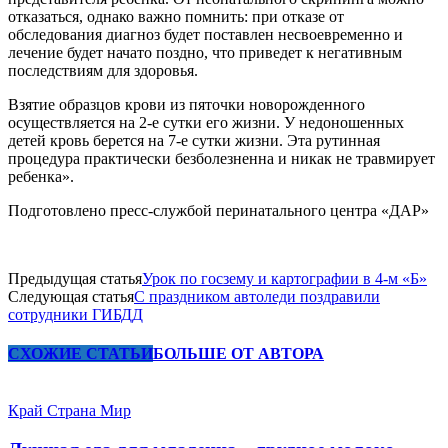
отказаться, однако важно помнить: при отказе от
обследования диагноз будет поставлен несвоевременно и
лечение будет начато поздно, что приведет к негативным
последствиям для здоровья.
Взятие образцов крови из пяточки новорожденного
осуществляется на 2-е сутки его жизни. У недоношенных
детей кровь берется на 7-е сутки жизни. Эта рутинная
процедура практически безболезненна и никак не травмирует
ребенка».
Подготовлено пресс-службой перинатального центра «ДАР»
Предыдущая статья
Урок по госзему и картографии в 4-м «Б»
Следующая статья
С праздником автоледи поздравили
сотрудники ГИБДД
СХОЖИЕ СТАТЬИ
БОЛЬШЕ ОТ АВТОРА
Край Страна Мир