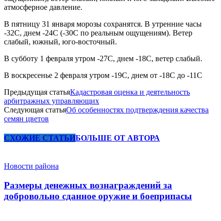
атмосферное давление.
В пятницу 31 января морозы сохранятся. В утренние часы
-32С, днем -24С (-30С по реальным ощущениям). Ветер
слабый, южный, юго-восточный.
В субботу 1 февраля утром -27С, днем -18С, ветер слабый.
В воскресенье 2 февраля утром -19С, днем от -18С до -11С
Предыдущая статья
Кадастровая оценка и деятельность
арбитражных управляющих
Следующая статья
Об особенностях подтверждения качества
семян цветов
СХОЖИЕ СТАТЬИ
БОЛЬШЕ ОТ АВТОРА
Новости района
Размеры денежных вознаграждений за
добровольно сданное оружие и боеприпасы