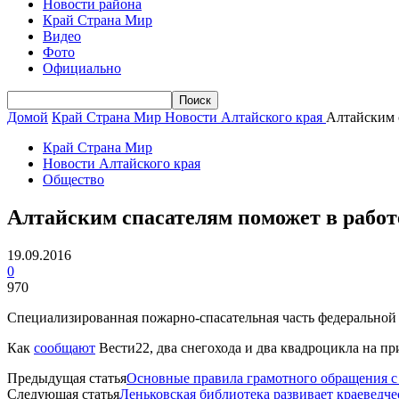
Новости района
Край Страна Мир
Видео
Фото
Официально
Домой
Край Страна Мир
Новости Алтайского края
Алтайским 
Край Страна Мир
Новости Алтайского края
Общество
Алтайским спасателям поможет в работ
19.09.2016
0
970
Специализированная пожарно-спасательная часть федерально
Как
сообщают
Вести22, два снегохода и два квадроцикла на п
Предыдущая статья
Основные правила грамотного обращения с
Следующая статья
Леньковская библиотека развивает краеведч